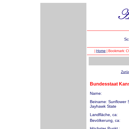
Sc
|
Home
|
Bookmark: Ct
Zurü
Bundesstaat Kans
Name:
Beiname: Sunflower S
Jayhawk State
Landfläche, ca:
Bevölkerung, ca:
Höchster Punkt :