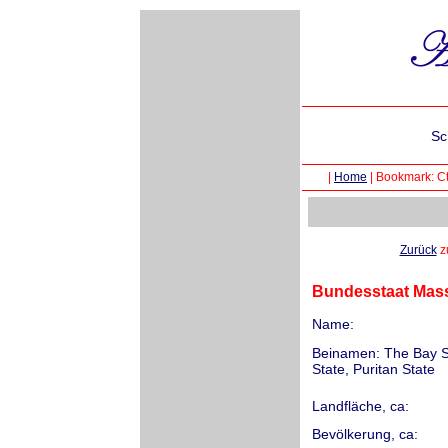
Sc
|
Home
|
Bookmark: Ct
Zurück
zu
Bundesstaat Mass
Name:
Beinamen: The Bay St
State, Puritan State
Landfläche, ca:
Bevölkerung, ca: