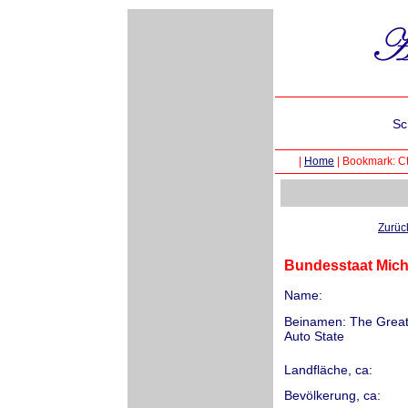
Sc
|
Home
|
Bookmark: Ct
Zurüc
Bundesstaat Michi
Name:
Beinamen: The Great 
Auto State
Landfläche, ca:
Bevölkerung, ca: