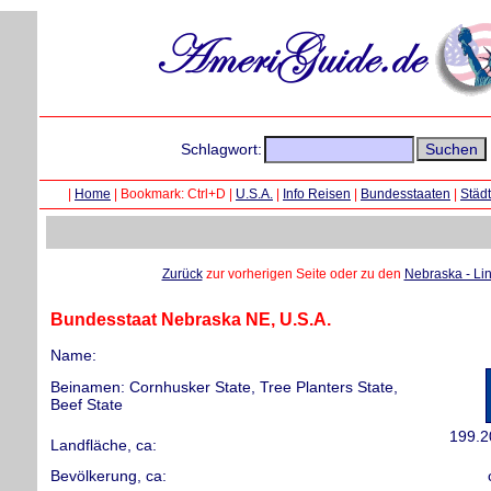
Schlagwort:
|
Home
|
Bookmark: Ctrl+D |
U.S.A.
|
Info Reisen
|
Bundesstaaten
|
Städ
Zurück
zur vorherigen Seite oder zu den
Nebraska - Li
Bundesstaat Nebraska NE, U.S.A.
Name:
Beinamen: Cornhusker State, Tree Planters State,
Beef State
199.2
Landfläche, ca:
Bevölkerung, ca: