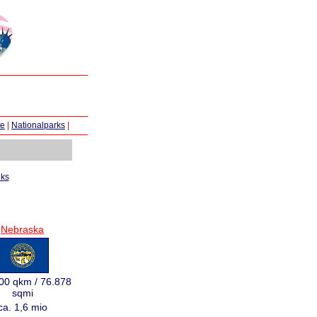
te
|
Nationalparks
|
nks
Nebraska
00 qkm / 76.878
sqmi
ca. 1,6 mio