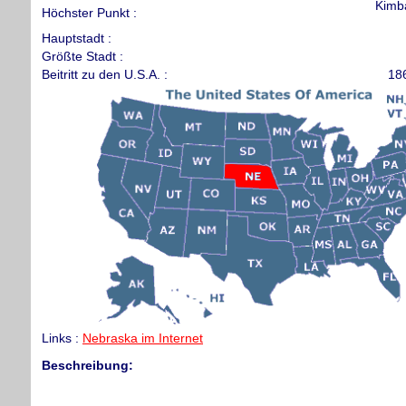
Kimba
Höchster Punkt :
Hauptstadt :
Größte Stadt :
Beitritt zu den U.S.A. :
186
Links :
Nebraska im Internet
Beschreibung: