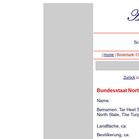
Sc
|
Home
|
Bookmark: Ct
Zurück
zu
Bundesstaat North
Name:
Beinamen: Tar Heel S
North State, The Tur
Landfläche, ca:
Bevölkerung, ca: