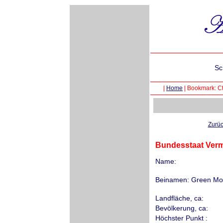
Sc
|
Home
|
Bookmark: Ct
Zurü
Bundesstaat Verm
Name:
Beinamen: Green Mou
Landfläche, ca:
Bevölkerung, ca:
Höchster Punkt :